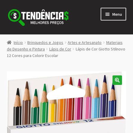
Pular
Pular
Menu
para
para
navegação
o
conteúdo
LOJA
Início
Brinquedos e Jogos
Artes e Artesanato
Materiais
Expandi
de Desenho e Pintura
Lápis de Cor
Lápis de Cor Giotto Stilnovo
<>
12 Cores para Colorir Escolar
menu
descen