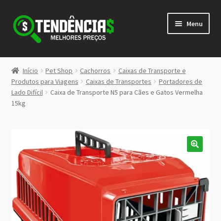
Pular
Pular
Menu
para
para
navegação
o
conteúdo
LOJA
Início
Pet Shop
Cachorros
Caixas de Transporte e
Expandi
Produtos para Viagens
Caixas de Transportes
Portadores de
<>
Lado Difícil
Caixa de Transporte N5 para Cães e Gatos Vermelha
menu
15kg
descen