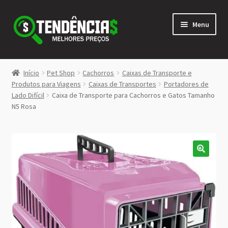
Pular
Pular
Menu
para
para
navegação
o
conteúdo
LOJA
Início
Pet Shop
Cachorros
Caixas de Transporte e
Expandi
Produtos para Viagens
Caixas de Transportes
Portadores de
<>
Lado Difícil
Caixa de Transporte para Cachorros e Gatos Tamanho
menu
N5 Rosa
descen