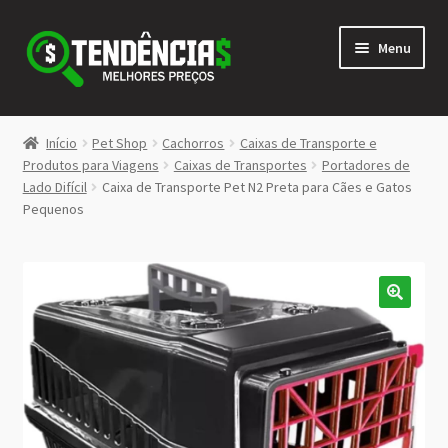
Pular
Pular
Menu
para
para
navegação
o
conteúdo
LOJA
Início
Pet Shop
Cachorros
Caixas de Transporte e
Expandi
Produtos para Viagens
Caixas de Transportes
Portadores de
<>
Lado Difícil
Caixa de Transporte Pet N2 Preta para Cães e Gatos
menu
Pequenos
descen