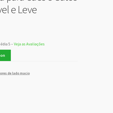
el e Leve
Média 5 –
Veja as Avaliações
zon
ores de lado macio