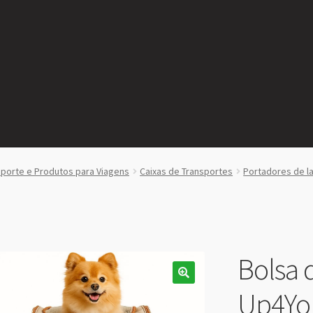
sporte e Produtos para Viagens
Caixas de Transportes
Portadores de l
Bolsa 
Up4You