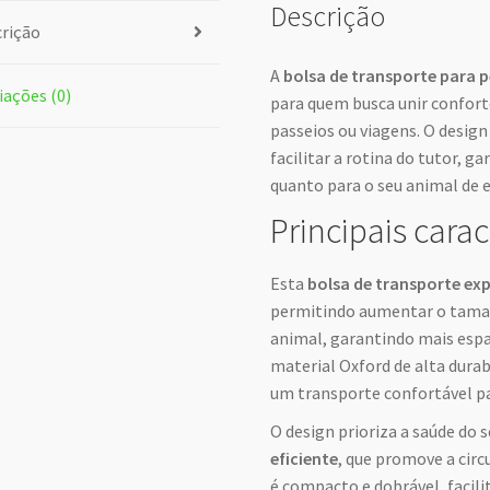
Descrição
rição
A
bolsa de transporte para p
iações (0)
para quem busca unir confort
passeios ou viagens. O desig
facilitar a rotina do tutor, g
quanto para o seu animal de 
Principais carac
Esta
bolsa de transporte exp
permitindo aumentar o tama
animal, garantindo mais espa
material Oxford de alta durab
um transporte confortável pa
O design prioriza a saúde do
eficiente
, que promove a circ
é compacto e dobrável, faci