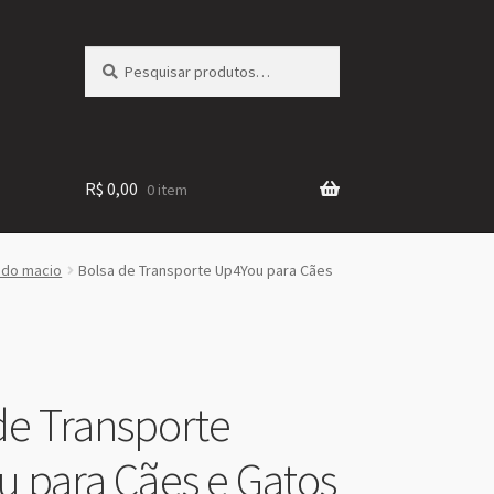
Pesquisar
Pesquisar
por:
R$
0,00
0 item
ado macio
Bolsa de Transporte Up4You para Cães
de Transporte
 para Cães e Gatos