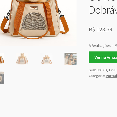
Dobráv
R$
123,39
5 Avaliações – 
Ver na Ama
SKU:
B0F7TQ1XSF
Categoria:
Portad