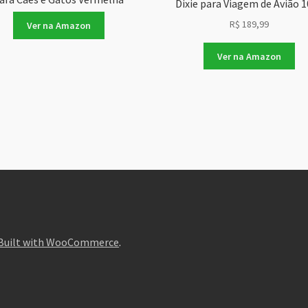
Dixie para Viagem de Avião 
R$
189,99
Ver na Amazon
Ver na Amazon
Built with WooCommerce
.