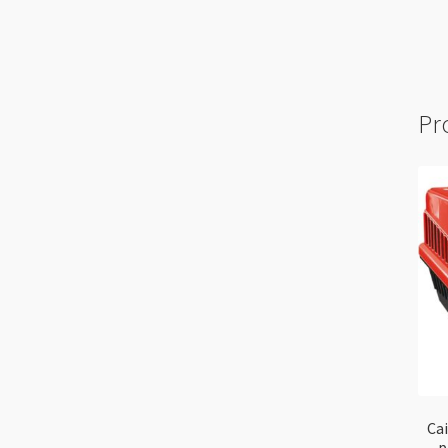
Pr
Ca
p