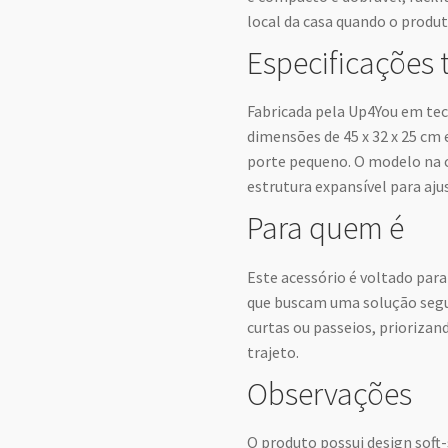
local da casa quando o produt
Especificações 
Fabricada pela Up4You em teci
dimensões de 45 x 32 x 25 cm e
porte pequeno. O modelo na c
estrutura expansível para aj
Para quem é
Este acessório é voltado para
que buscam uma solução segura
curtas ou passeios, prioriza
trajeto.
Observações
O produto possui design soft-