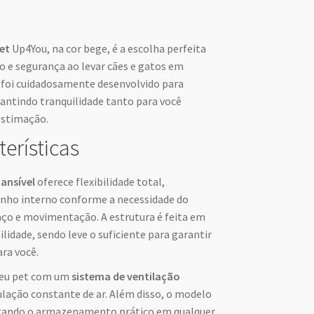
et
Up4You, na cor bege, é a escolha perfeita
o e segurança ao levar cães e gatos em
n foi cuidadosamente desenvolvido para
arantindo tranquilidade tanto para você
estimação.
terísticas
ansível
oferece flexibilidade total,
nho interno conforme a necessidade do
ço e movimentação. A estrutura é feita em
ilidade, sendo leve o suficiente para garantir
ra você.
 seu pet com um
sistema de ventilação
ulação constante de ar. Além disso, o modelo
litando o armazenamento prático em qualquer