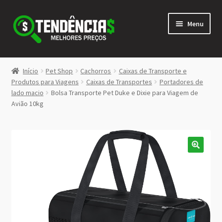
Pular
Pular
Menu
para
para
navegação
o
conteúdo
LOJA
Início
Pet Shop
Cachorros
Caixas de Transporte e
Expandi
Produtos para Viagens
Caixas de Transportes
Portadores de
<>
lado macio
Bolsa Transporte Pet Duke e Dixie para Viagem de
menu
Avião 10kg
descen