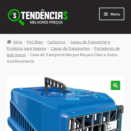
Pular
Pular
Menu
para
para
navegação
o
conteúdo
LOJA
Início
Pet Shop
Cachorros
Caixas de Transporte e
Expandi
Produtos para Viagens
Caixas de Transportes
Portadores de
<>
lado macio
Caixa de Transporte Mecpet N4 para Cães e Gatos
menu
Azul Resistente
descen