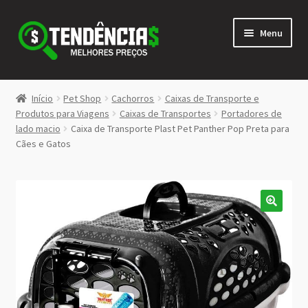
Pular
Pular
Menu
para
para
navegação
o
conteúdo
LOJA
Início
Pet Shop
Cachorros
Caixas de Transporte e
Expandi
Produtos para Viagens
Caixas de Transportes
Portadores de
<>
lado macio
Caixa de Transporte Plast Pet Panther Pop Preta para
menu
Cães e Gatos
descen