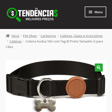
Pular
Pular
Menu
para
para
navegação
o
conteúdo
LOJA
Início
Pet Shop
Cachorros
Coleiras, Guias e Acessórios
Expandi
Coleiras
Coleira Avulsa Toh com Tag ID Preto Tamanho G para
<>
Cães
menu
descen