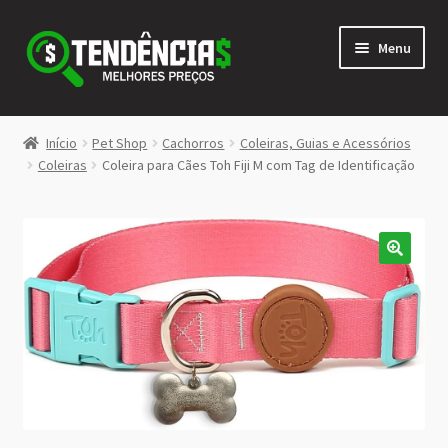
Pular
Pular
Menu
para
para
navegação
o
conteúdo
LOJA
Início
Pet Shop
Cachorros
Coleiras, Guias e Acessórios
Expandi
Coleiras
Coleira para Cães Toh Fiji M com Tag de Identificação
<>
menu
descen