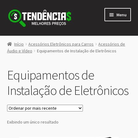
Pular
Pular
Menu
para
para
navegação
o
conteúdo
LOJA
Início
Acessórios Eletrônicos para Carros
Acessórios de
Expandi
Áudio e Vídeo
Equipamentos de Instalação de Eletrônicos
<>
menu
descen
Equipamentos de
Instalação de Eletrônicos
Exibindo um único resultado