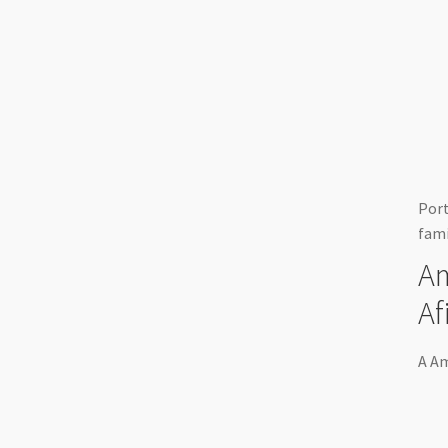
Port
famí
Am
Af
A Am