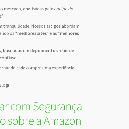
no mercado, analisádas pela
equipe do
s!
 tranquilidade. Nossos artigos abordam
cando os
“melhores sites”
e as
“melhores
s,
baseadas em depoimentos reais de
confiáveis.
 tornando cada compra uma experiência
Blog!
rar com Segurança
to sobre a Amazon