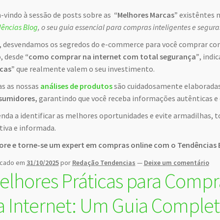
vindo à sessão de posts sobre as
“Melhores Marcas”
existêntes 
ências Blog
, o seu guia essencial para compras inteligentes e segura
, desvendamos os segredos do e-commerce para você comprar com
, desde
“como comprar na internet com total segurança”
, indi
cas”
que realmente valem o seu investimento.
s as nossas
análises de produtos
são cuidadosamente elaborada
sumidores,
garantindo que você receba informações autênticas e 
nda a identificar as melhores oportunidades e evite armadilhas,
tiva e informada.
ore e torne-se um expert em compras online com o Tendências 
icado em
31/10/2025
por
Redação Tendencias
—
Deixe um comentário
elhores Práticas para Comp
a Internet: Um Guia Comple