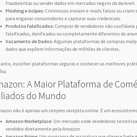
fraudulentas ou vender dados em mercados negros da darknet.
Phishing e Golpes:
Criminosos enviam e-mails falsos ou criam 
para enganar consumidores e capturar suas credenciais.
Produtos Falsificados:
Comprar de vendedores não confiáveis 
falsificados, danificados ou completamente diferentes do anun
Vazamento de Dados:
Algumas plataformas de compras malpr
dados que expõem informações de milhões de clientes.
anto, escolher plataformas seguras e conhecer as melhores prátic
lia.
azon: A Maior Plataforma de Comér
iliados do Mundo
azon não é apenas um simples varejista online. É um ecossistema
Amazon Marketplace:
Um mercado onde vendedores terceiriza
vendidos diretamente pela Amazon.
Amazon Prime:
Um programa de assinatura que oferece frete gr