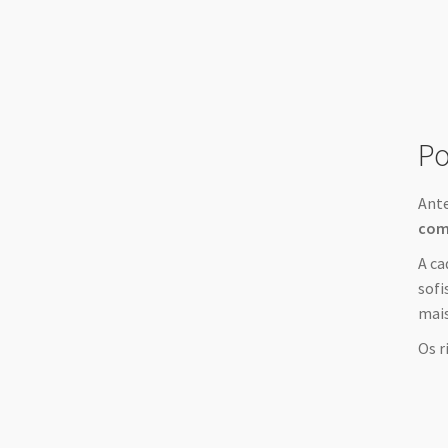
Po
Ante
comp
A ca
sofi
mais
Os r