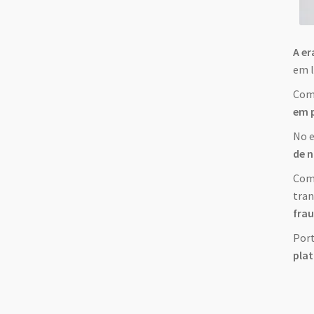
A er
em l
Com 
em p
No e
de n
Comp
tran
frau
Port
plat