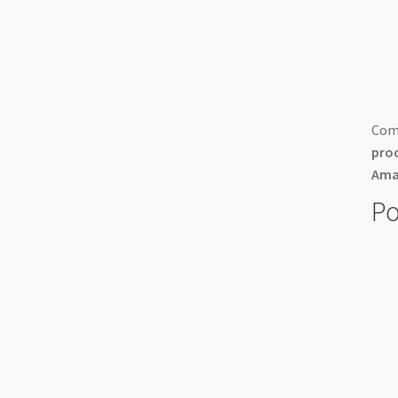
Com 
proc
Amaz
Po