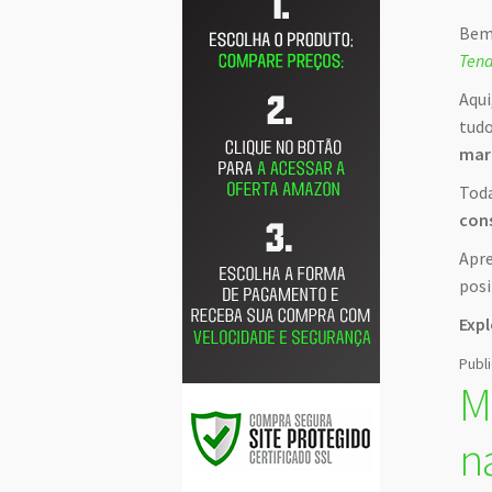
Bem-
Tend
Aqui
tudo
mar
Toda
con
Apre
posi
Expl
Publ
M
n