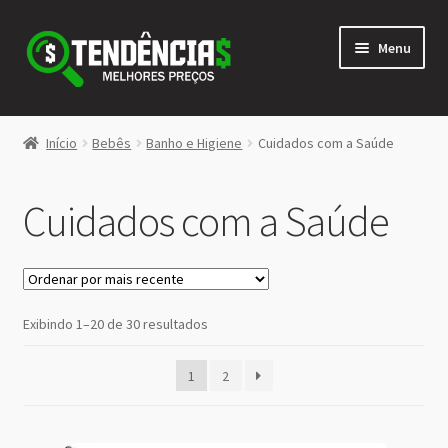
Pular
Pular
Menu
para
para
navegação
o
conteúdo
LOJA
Início
Bebês
Banho e Higiene
Cuidados com a Saúde
Expandi
<>
menu
Cuidados com a Saúde
descen
Classificado
Exibindo 1–20 de 30 resultados
por
mais
1
2
recente