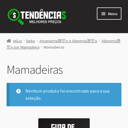
Pular
Pular
Menu
para
para
navegação
o
conteúdo
LOJA
Início
Bebs
Amamenta莽茫o e Alimenta莽茫o
Alimenta莽
Expandi
茫o por Mamadeira
Mamadeiras
<>
menu
descen
Mamadeiras
Nenhum produto foi encontrado para a sua
seleção.