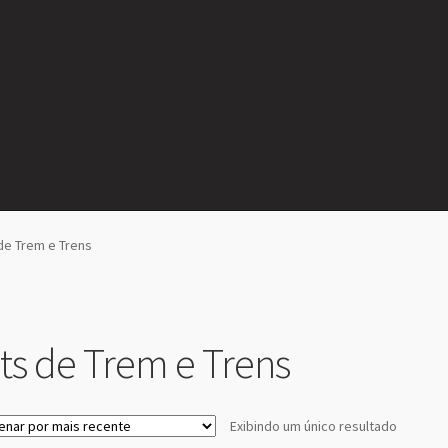
 de Trem e Trens
its de Trem e Trens
Exibindo um único resultado