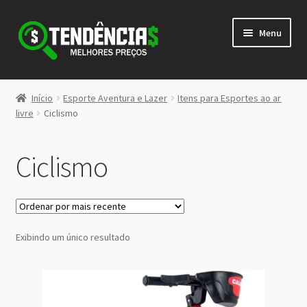
Pular
Pular
Menu
para
para
navegação
o
conteúdo
LOJA
Início
Esporte Aventura e Lazer
Itens para Esportes ao ar
Expandi
livre
Ciclismo
<>
menu
descen
Ciclismo
Exibindo um único resultado