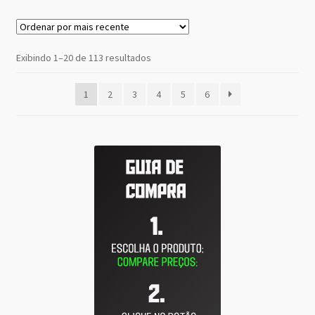
Classificado
Exibindo 1–20 de 113 resultados
por
mais
1
2
3
4
5
6
recente