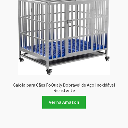
Gaiola para Cães FoQualy Dobrável de Aço Inoxidável
Resistente
Ver na Amazon