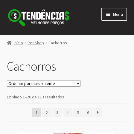
Pular
Pular
Menu
para
para
navegação
o
conteúdo
LOJA
Início
Pet Shop
Cachorros
Expandi
<>
menu
Cachorros
descen
Classificado
Exibindo 1–20 de 113 resultados
por
mais
1
2
3
4
5
6
recente