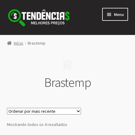
Pular
Pular
Menu
para
para
navegação
o
conteúdo
LOJA
Início
Brastemp
Expandi
<>
menu
descen
Brastemp
Classificado
Mostrando todos os 4 resultados
por