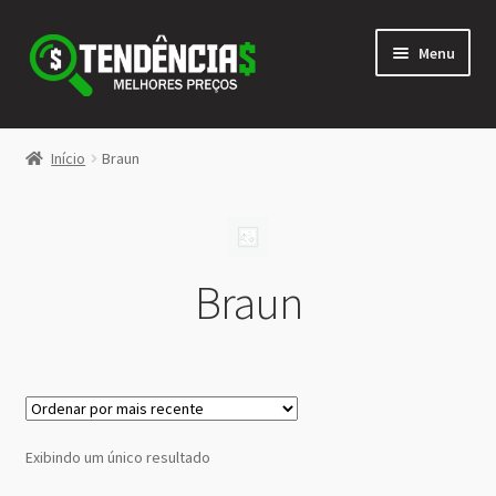
Pular
Pular
Menu
para
para
navegação
o
conteúdo
LOJA
Início
Braun
Expandi
<>
menu
descen
Braun
Exibindo um único resultado