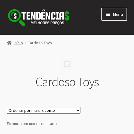
Pular
Pular
Menu
para
para
navegação
o
conteúdo
LOJA
Início
Cardoso Toys
Expandi
<>
menu
descen
Cardoso Toys
Exibindo um único resultado