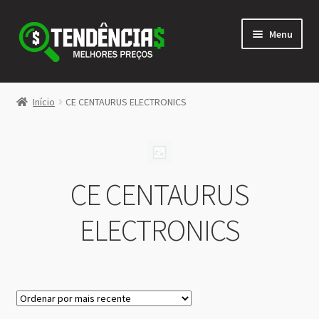
Pular
Pular
Menu
para
para
navegação
o
conteúdo
LOJA
Início
CE CENTAURUS ELECTRONICS
Expandi
<>
menu
descen
CE CENTAURUS
ELECTRONICS