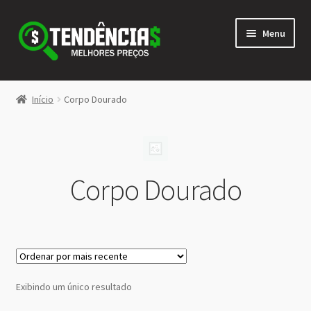
Pular
Pular
Menu
para
para
navegação
o
conteúdo
LOJA
Início
Corpo Dourado
Expandi
<>
menu
descen
Corpo Dourado
Exibindo um único resultado