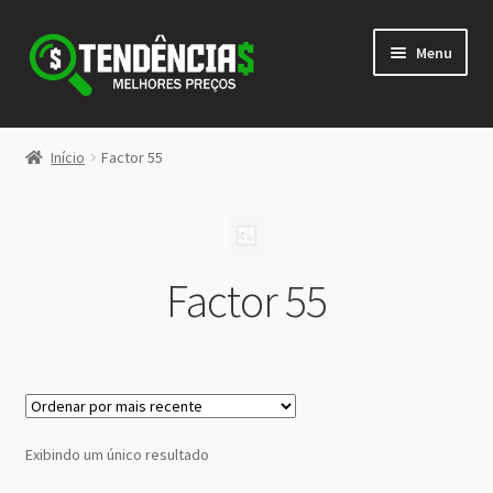
Pular
Pular
Menu
para
para
navegação
o
conteúdo
LOJA
Início
Factor 55
Expandi
<>
menu
descen
Factor 55
Exibindo um único resultado