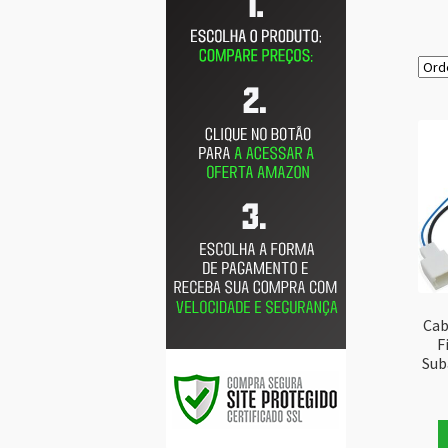
Cab
F
Sub