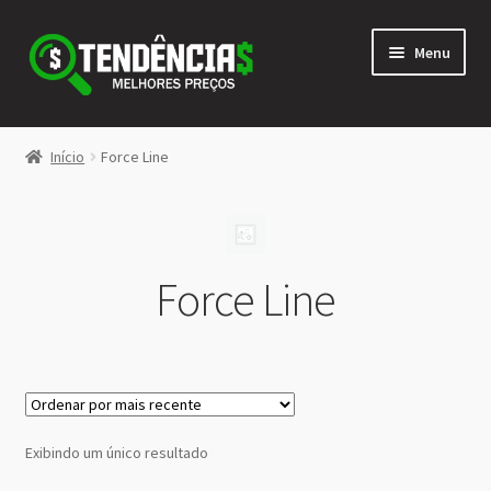
Pular
Pular
Menu
para
para
navegação
o
conteúdo
LOJA
Início
Force Line
Expandi
<>
menu
descen
Force Line
Exibindo um único resultado