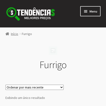
Pular
Pular
Menu
para
para
navegação
o
conteúdo
LOJA
Início
Furrigo
Expandi
<>
menu
descen
Furrigo
Exibindo um único resultado