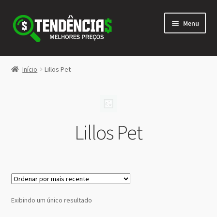
Pular
Pular
Menu
para
para
navegação
o
conteúdo
LOJA
Início
Lillos Pet
Expandi
<>
menu
descen
Lillos Pet
Exibindo um único resultado