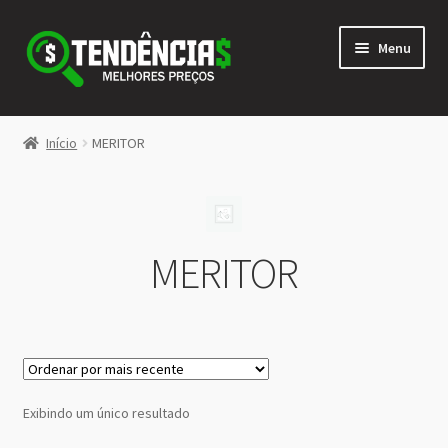
Pular
Pular
Menu
para
para
navegação
o
conteúdo
LOJA
Início
MERITOR
Expandi
<>
menu
descen
MERITOR
Exibindo um único resultado