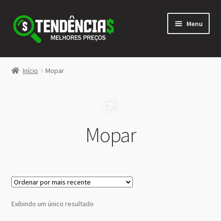
Pular
Pular
Menu
para
para
navegação
o
conteúdo
LOJA
Início
Mopar
Expandi
<>
menu
descen
Mopar
Exibindo um único resultado