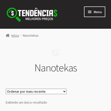
Pular
Pular
Menu
para
para
navegação
o
conteúdo
LOJA
Início
Nanotekas
Expandi
<>
menu
descen
Nanotekas
Exibindo um único resultado