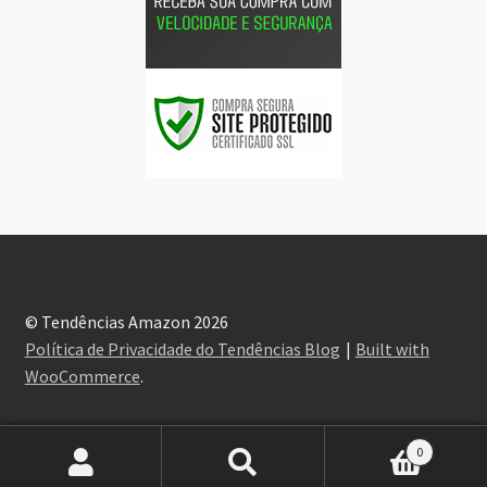
© Tendências Amazon 2026
Política de Privacidade do Tendências Blog
Built with
WooCommerce
.
0
Pesquisar
Pesquisar