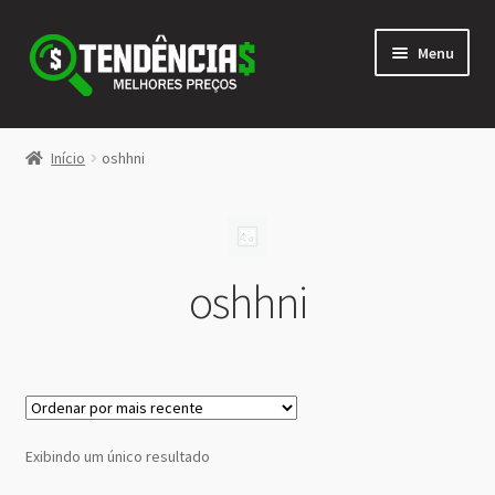
Pular
Pular
Menu
para
para
navegação
o
conteúdo
LOJA
Início
oshhni
Expandi
<>
menu
descen
oshhni
Exibindo um único resultado