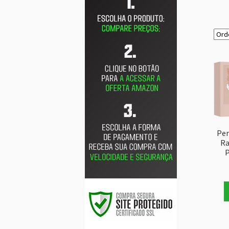
Per
Ra
P