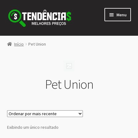
Pular
Pular
Menu
para
para
navegação
o
conteúdo
LOJA
Início
Pet Union
Expandi
<>
menu
descen
Pet Union
Exibindo um único resultado