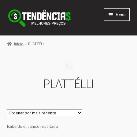
Pular
Pular
Menu
para
para
navegação
o
conteúdo
LOJA
Início
PLATTÉLLI
Expandi
<>
menu
descen
PLATTÉLLI
Exibindo um único resultado