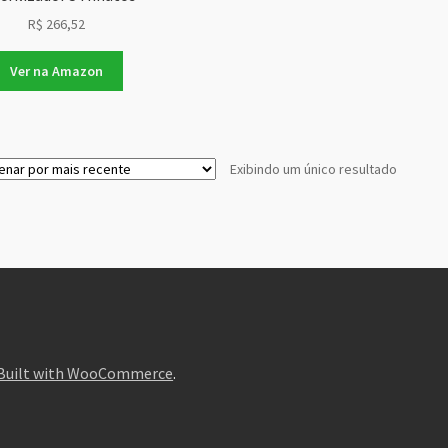
R$
266,52
Ver na Amazon
Exibindo um único resultado
Built with WooCommerce
.