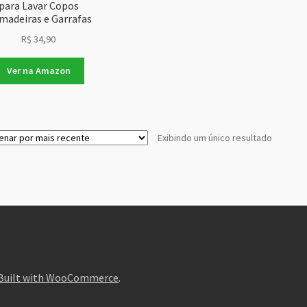
para Lavar Copos
madeiras e Garrafas
R$
34,90
Ver na Amazon
Exibindo um único resultado
Built with WooCommerce
.