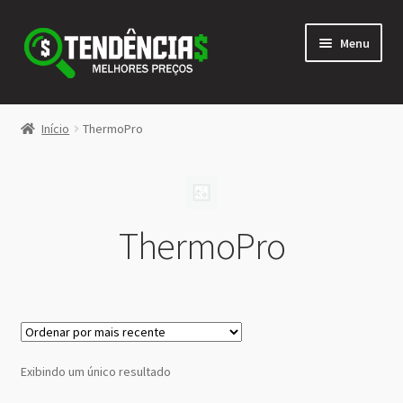
Pular
Pular
Menu
para
para
navegação
o
conteúdo
LOJA
Início
ThermoPro
Expandi
<>
menu
descen
ThermoPro
Exibindo um único resultado