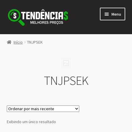
Pular
Pular
Menu
para
para
navegação
o
conteúdo
LOJA
Início
TNJPSEK
Expandi
<>
menu
descen
TNJPSEK
Exibindo um único resultado