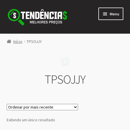
Pular
Pular
Menu
para
para
navegação
o
conteúdo
LOJA
Início
TPSOJJY
Expandi
<>
menu
descen
TPSOJJY
Exibindo um único resultado