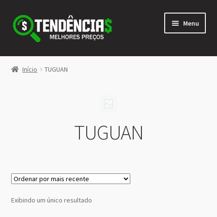
Pular
Pular
Menu
para
para
navegação
o
conteúdo
LOJA
Início
TUGUAN
Expandi
<>
menu
descen
TUGUAN
Exibindo um único resultado