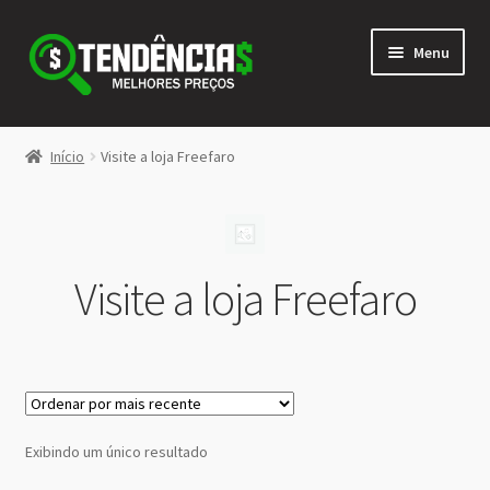
Pular
Pular
Menu
para
para
navegação
o
conteúdo
LOJA
Início
Visite a loja Freefaro
Expandi
<>
menu
descen
Visite a loja Freefaro
Exibindo um único resultado