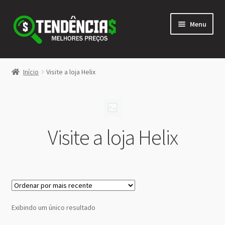
Pular
Pular
Menu
para
para
navegação
o
conteúdo
LOJA
Início
Visite a loja Helix
Expandi
<>
menu
descen
Visite a loja Helix
Exibindo um único resultado