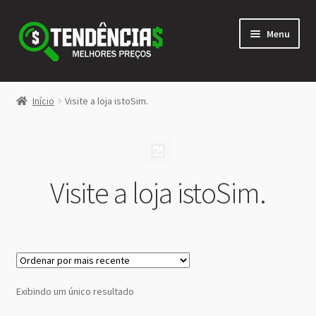
Pular
Pular
Menu
para
para
navegação
o
conteúdo
LOJA
Início
Visite a loja istoSim.
Expandi
<>
menu
descen
Visite a loja istoSim.
Exibindo um único resultado