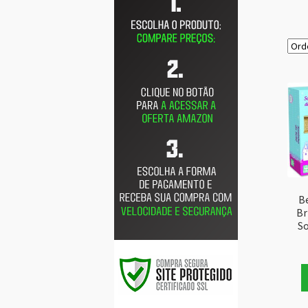
B
Br
S