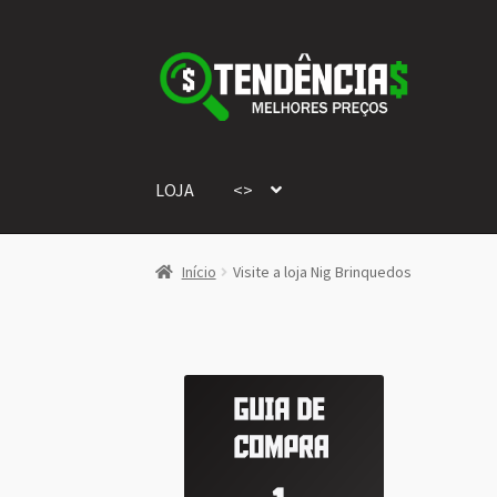
Pular
Pular
para
para
navegação
o
conteúdo
LOJA
<>
Início
Visite a loja Nig Brinquedos