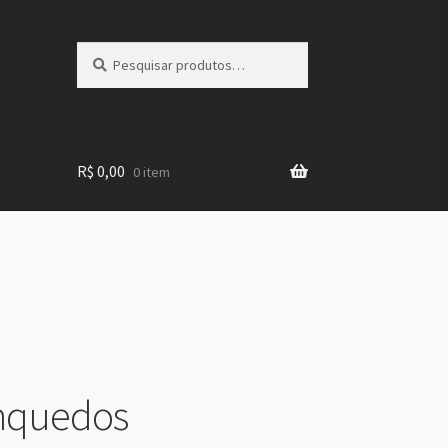
Pesquisar
Pesquisar
por:
R$
0,00
0 item
rinquedos