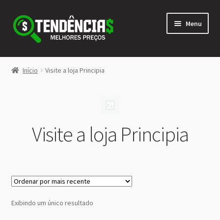
Pular
Pular
Menu
para
para
navegação
o
conteúdo
LOJA
Início
Visite a loja Principia
Expandi
<>
menu
descen
Visite a loja Principia
Exibindo um único resultado