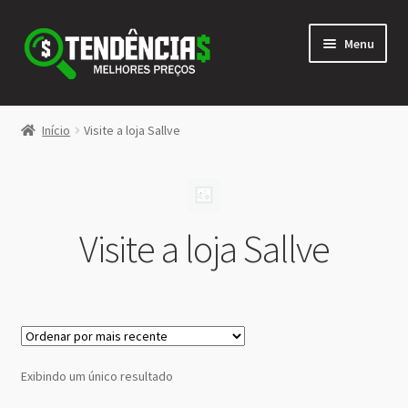
Pular
Pular
Menu
para
para
navegação
o
conteúdo
LOJA
Início
Visite a loja Sallve
Expandi
<>
menu
descen
Visite a loja Sallve
Exibindo um único resultado