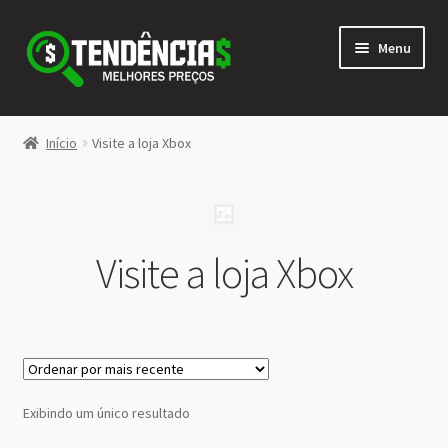
Pular
Pular
Menu
para
para
navegação
o
conteúdo
LOJA
Início
Visite a loja Xbox
Expandi
<>
menu
descen
Visite a loja Xbox
Exibindo um único resultado