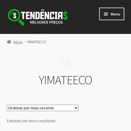
Pular
Pular
Menu
para
para
navegação
o
conteúdo
LOJA
Início
YIMATEECO
Expandi
<>
menu
descen
YIMATEECO
Exibindo um único resultado