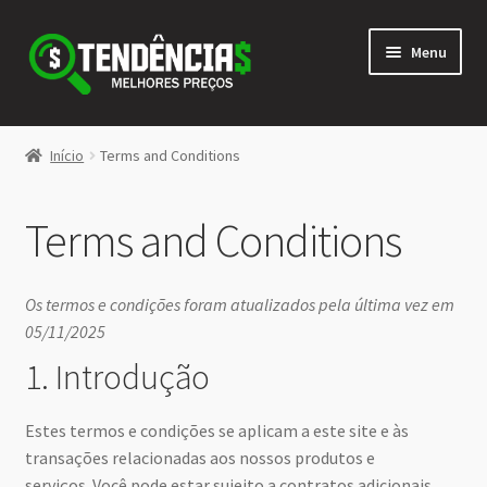
Pular
Pular
Menu
para
para
navegação
o
conteúdo
LOJA
Início
Terms and Conditions
Expandi
<>
menu
Terms and Conditions
descen
Os termos e condições foram atualizados pela última vez em
05/11/2025
1. Introdução
Estes termos e condições se aplicam a este site e às
transações relacionadas aos nossos produtos e
serviços. Você pode estar sujeito a contratos adicionais